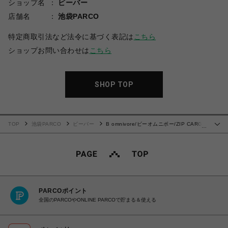
ショップ名
ビーバー
店舗名
池袋PARCO
特定商取引法など法令に基づく表記は
こちら
ショップお問い合わせは
こちら
SHOP TOP
TOP
池袋PARCO
ビーバー
B omnivore/ビーオムニボー/ZIP CARGO
…
PANTS ジップカーゴパンツ
PARCOポイント
全国のPARCOやONLINE PARCOで貯まる＆使える