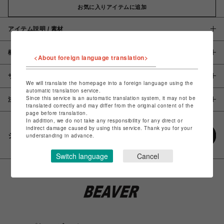
お気に入りアイテムに追加
アイテム説明 / 素材
概要
<About foreign language translation>
サイズ
We will translate the homepage into a foreign language using the
automatic translation service.
Since this service is an automatic translation system, it may not be
注意事項
translated correctly and may differ from the original content of the
page before translation.
In addition, we do not take any responsibility for any direct or
indirect damage caused by using this service. Thank you for your
シェアする
understanding in advance.
Switch language
Cancel