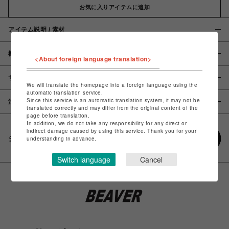
お気に入りアイテムに追加
アイテム説明 / 素材
概要
<About foreign language translation>
サイズ
We will translate the homepage into a foreign language using the
automatic translation service.
Since this service is an automatic translation system, it may not be
注意事項
translated correctly and may differ from the original content of the
page before translation.
In addition, we do not take any responsibility for any direct or
indirect damage caused by using this service. Thank you for your
シェアする
understanding in advance.
Switch language
Cancel