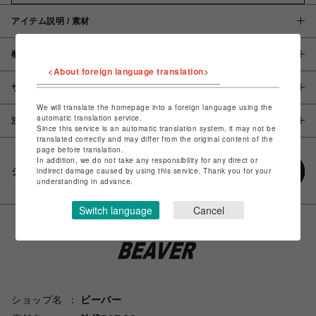
アイテム説明 / 素材
概要
<About foreign language translation>
サイズ
We will translate the homepage into a foreign language using the
automatic translation service.
注意事項
Since this service is an automatic translation system, it may not be
translated correctly and may differ from the original content of the
page before translation.
In addition, we do not take any responsibility for any direct or
シェアする
indirect damage caused by using this service. Thank you for your
understanding in advance.
Switch language
Cancel
ショップ名
ビーバー