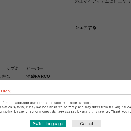
の上がるアイテムに仕上がっ
シェアする
ショップ名
ビーバー
店舗名
池袋PARCO
特定商取引法など法令に基づく表記は
こちら
lation>
ショップお問い合わせは
こちら
a foreign language using the automatic translation service.
anslation system, it may not be translated correctly and may differ from the original c
onsibility for any direct or indirect damage caused by using this service. Thank you 
Switch language
Cancel