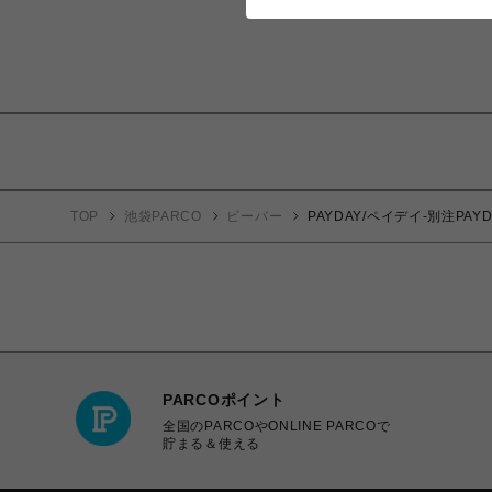
TOP
池袋PARCO
ビーバー
PAYDAY/ペイデイ-別注PAY
PARCOポイント
全国のPARCOやONLINE PARCOで
貯まる＆使える