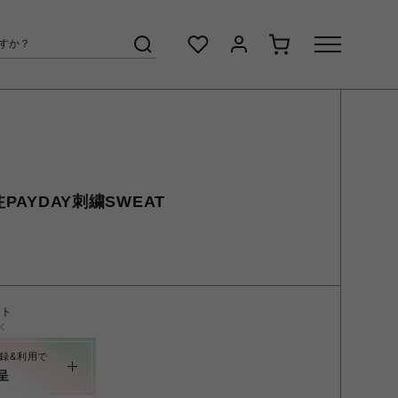
注PAYDAY刺繍SWEAT
ント
く
録&利用で
呈