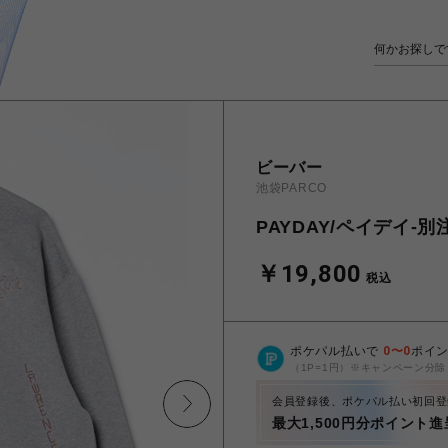
ビーバー
池袋PARCO
PAYDAY/ペイデイ-別
￥19,800
税込
ポケパル払いで
0
〜
0
ポイ
（1P=1円）※キャンペーン分除
会員登録後、ポケパル払い初回登
最大1,500円分ポイント進