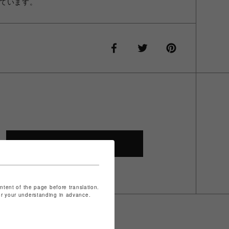
ています。
SHOP TOP
ontent of the page before translation.
for your understanding in advance.