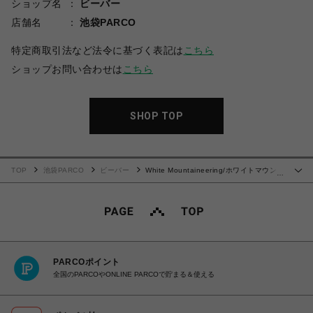
ショップ名
ビーバー
店舗名
池袋PARCO
特定商取引法など法令に基づく表記は
こちら
ショップお問い合わせは
こちら
SHOP TOP
TOP
池袋PARCO
ビーバー
White Mountaineering/ホワイトマウンテ
…
ニアリング/WM × UMBRO VELOUR BLOUSON
PARCOポイント
全国のPARCOやONLINE PARCOで貯まる＆使える