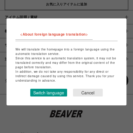
お気に入りアイテムに追加
アイテム説明 / 素材
概要
<About foreign language translation>
サイズ
We will translate the homepage into a foreign language using the
automatic translation service.
Since this service is an automatic translation system, it may not be
注意事項
translated correctly and may differ from the original content of the
page before translation.
In addition, we do not take any responsibility for any direct or
indirect damage caused by using this service. Thank you for your
シェアする
understanding in advance.
Switch language
Cancel