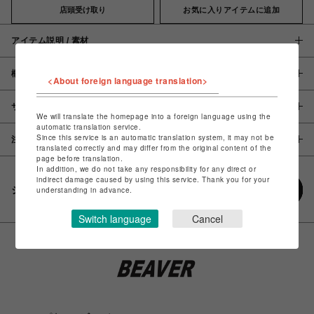
店頭受け取り
お気に入りアイテムに追加
アイテム説明 / 素材
概要
<About foreign language translation>
サイズ
We will translate the homepage into a foreign language using the
automatic translation service.
Since this service is an automatic translation system, it may not be
注意事項
translated correctly and may differ from the original content of the
page before translation.
In addition, we do not take any responsibility for any direct or
indirect damage caused by using this service. Thank you for your
シェアする
understanding in advance.
Switch language
Cancel