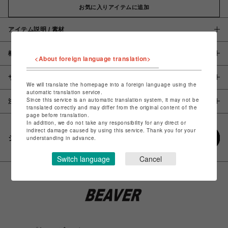
お気に入りアイテムに追加
アイテム説明 / 素材
概要
<About foreign language translation>
サイズ
We will translate the homepage into a foreign language using the
automatic translation service.
Since this service is an automatic translation system, it may not be
注意事項
translated correctly and may differ from the original content of the
page before translation.
In addition, we do not take any responsibility for any direct or
indirect damage caused by using this service. Thank you for your
シェアする
understanding in advance.
Switch language
Cancel