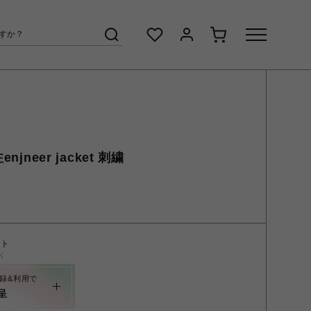
jneer jacket 刺繍
ント
く
録&利用で
呈