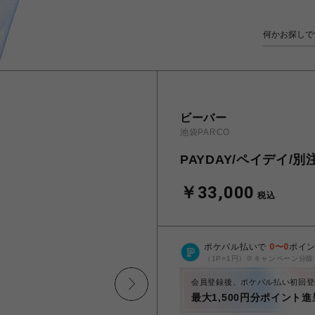
ビーバー
池袋PARCO
PAYDAY/ペイデイ/別注en
￥33,000
税込
ポケパル払いで
0
〜
0
ポイ
（1P=1円）※キャンペーン分除
会員登録後、ポケパル払い初回登
最大1,500円分ポイント進