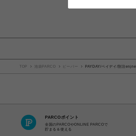
TOP
池袋PARCO
ビーバー
PAYDAY/ペイデイ/別注enjnee
PARCOポイント
全国のPARCOやONLINE PARCOで
貯まる＆使える