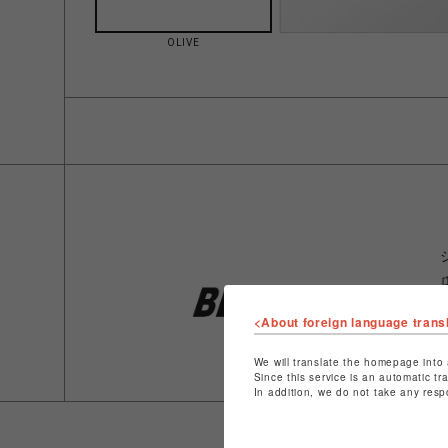
OLIVE
<About foreign language trans
We will translate the homepage into 
Since this service is an automatic tr
In addition, we do not take any resp