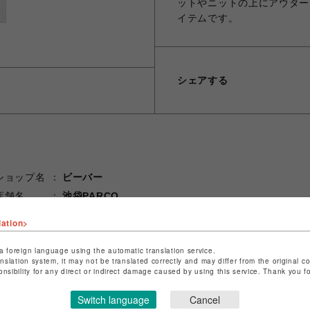
ットやニットの上にアウター
イテムです。
シェアする
ショップ名
ビーバー
店舗名
池袋PARCO
lation>
特定商取引法など法令に基づく表記は
こちら
ショップお問い合わせは
こちら
a foreign language using the automatic translation service.
anslation system, it may not be translated correctly and may differ from the original c
onsibility for any direct or indirect damage caused by using this service. Thank you 
Switch language
Cancel