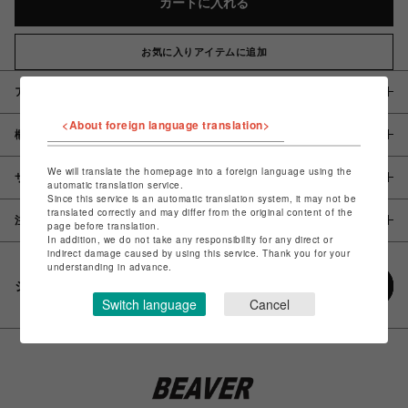
カートに入れる
お気に入りアイテムに追加
アイテム説明 / 素材
<About foreign language translation>
概要
We will translate the homepage into a foreign language using the
サイズ
automatic translation service.
Since this service is an automatic translation system, it may not be
translated correctly and may differ from the original content of the
注意事項
page before translation.
In addition, we do not take any responsibility for any direct or
indirect damage caused by using this service. Thank you for your
understanding in advance.
シェアする
Switch language
Cancel