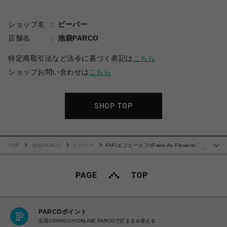
ショップ名
ビーバー
店舗名
池袋PARCO
特定商取引法など法令に基づく表記は
こちら
ショップお問い合わせは
こちら
SHOP TOP
TOP
池袋PARCO
ビーバー
FAF/エフエーエフ/(Fake As Flowers/フェ
…
イクアスフラワーズ)PROTOTYPE002 for BEAVER ナイロンショルダーバッグ
PARCOポイント
全国のPARCOやONLINE PARCOで貯まる＆使える