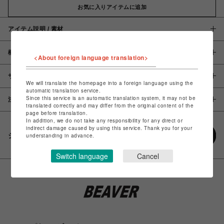
お気に入りアイテムに追加
アイテム説明 / 素材
概要
<About foreign language translation>
サイズ
We will translate the homepage into a foreign language using the
automatic translation service.
Since this service is an automatic translation system, it may not be
注意事項
translated correctly and may differ from the original content of the
page before translation.
In addition, we do not take any responsibility for any direct or
indirect damage caused by using this service. Thank you for your
シェアする
understanding in advance.
Switch language
Cancel