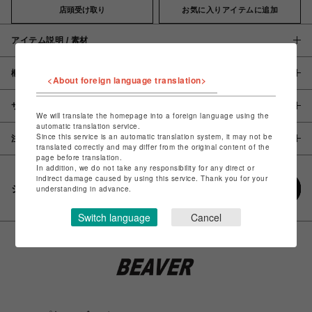
店頭受け取り
お気に入りアイテムに追加
アイテム説明 / 素材
概要
<About foreign language translation>
サイズ
We will translate the homepage into a foreign language using the
automatic translation service.
Since this service is an automatic translation system, it may not be
注意事項
translated correctly and may differ from the original content of the
page before translation.
In addition, we do not take any responsibility for any direct or
indirect damage caused by using this service. Thank you for your
シェアする
understanding in advance.
Switch language
Cancel