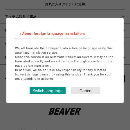
お気に入りアイテムに追加
アイテム説明 / 素材
概要
<About foreign language translation>
サイズ
We will translate the homepage into a foreign language using the
automatic translation service.
Since this service is an automatic translation system, it may not be
注意事項
translated correctly and may differ from the original content of the
page before translation.
In addition, we do not take any responsibility for any direct or
indirect damage caused by using this service. Thank you for your
シェアする
understanding in advance.
Switch language
Cancel