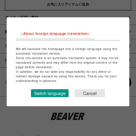
お気に入りアイテムに追加
アイテム説明 / 素材
概要
<About foreign language translation>
サイズ
We will translate the homepage into a foreign language using the
automatic translation service.
Since this service is an automatic translation system, it may not be
注意事項
translated correctly and may differ from the original content of the
page before translation.
In addition, we do not take any responsibility for any direct or
indirect damage caused by using this service. Thank you for your
understanding in advance.
シェアする
Switch language
Cancel