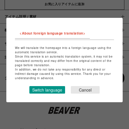
お気に入りアイテムに追加
アイテム説明 / 素材
概要
<About foreign language translation>
サイズ
We will translate the homepage into a foreign language using the
automatic translation service.
Since this service is an automatic translation system, it may not be
注意事項
translated correctly and may differ from the original content of the
page before translation.
In addition, we do not take any responsibility for any direct or
indirect damage caused by using this service. Thank you for your
シェアする
understanding in advance.
Switch language
Cancel