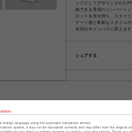
ッグとしてデザインされたPho
納できる専用のコンパートメ
ロットを併せ持ち、スタイリ
テージ感と斬新なスタイルが
表現のキャンバスに変えます
シェアする
ショップ名
ビーバー
lation>
店舗名
池袋PARCO
a foreign language using the automatic translation service.
anslation system, it may not be translated correctly and may differ from the original c
特定商取引法など法令に基づく表記は
こちら
onsibility for any direct or indirect damage caused by using this service. Thank you 