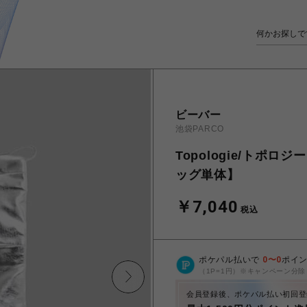
ビーバー
池袋PARCO
Topologie/トポロジ
ッグ単体】
￥7,040
税込
ポケパル払いで
0
〜
0
ポイ
（1P=1円）※キャンペーン分除
会員登録後、ポケパル払い初回登