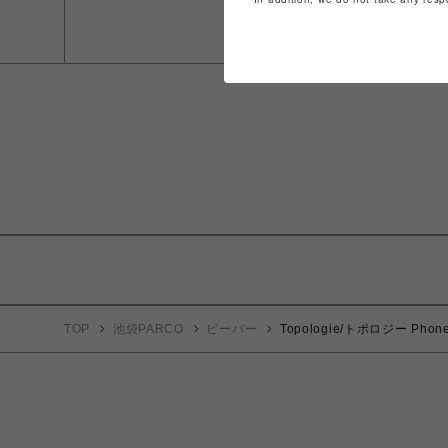
TOP
池袋PARCO
ビーバー
Topologie/トポロジー P