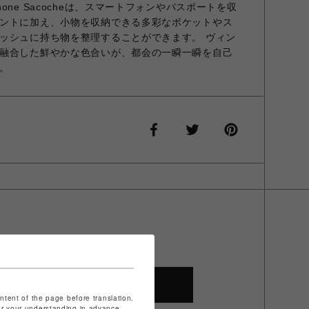
ne Sacocheは、スマートフォンやパスポートを収
ントに加え、小物を収納できる多彩なポケットやス
ッシュに持ち物を整理することができます。 ヴィン
融合した鮮やかな色合いが、都会の一瞬一瞬を自己
。
SHOP TOP
ontent of the page before translation.
for your understanding in advance.