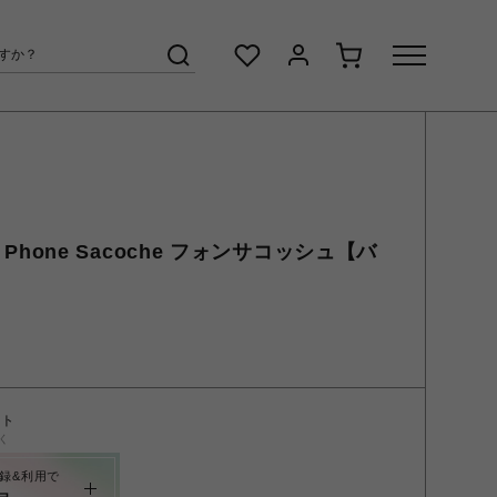
ー Phone Sacoche フォンサコッシュ【バ
ント
く
録&利用で