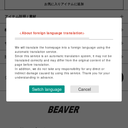
お気に入りアイテムに追加
アイテム説明 / 素材
概要
<About foreign language translation>
サイズ
We will translate the homepage into a foreign language using the
automatic translation service.
Since this service is an automatic translation system, it may not be
注意事項
translated correctly and may differ from the original content of the
page before translation.
In addition, we do not take any responsibility for any direct or
indirect damage caused by using this service. Thank you for your
シェアする
understanding in advance.
Switch language
Cancel