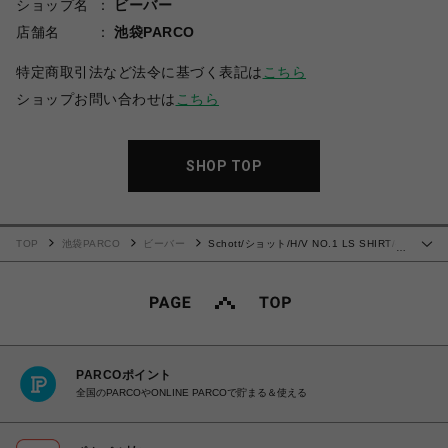
ショップ名
ビーバー
店舗名
池袋PARCO
特定商取引法など法令に基づく表記は
こちら
ショップお問い合わせは
こちら
SHOP TOP
TOP
池袋PARCO
ビーバー
Schott/ショット/H/V NO.1 LS SHIRT/ヘ
…
ンプヴィスコース ナンバーワン シャツ
PARCOポイント
全国のPARCOやONLINE PARCOで貯まる＆使える