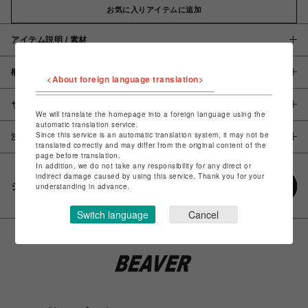
お気に入りアイテムに追加
アイテム説明 / 素材
概要
<About foreign language translation>
サイズ
We will translate the homepage into a foreign language using the
automatic translation service.
Since this service is an automatic translation system, it may not be
注意事項
translated correctly and may differ from the original content of the
page before translation.
In addition, we do not take any responsibility for any direct or
indirect damage caused by using this service. Thank you for your
シェアする
understanding in advance.
Switch language
Cancel