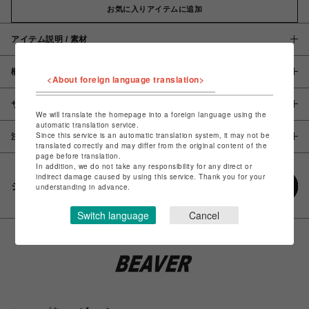
お気に入りアイテムに追加
アイテム説明 / 素材
概要
<About foreign language translation>
サイズ
We will translate the homepage into a foreign language using the
automatic translation service.
Since this service is an automatic translation system, it may not be
注意事項
translated correctly and may differ from the original content of the
page before translation.
In addition, we do not take any responsibility for any direct or
indirect damage caused by using this service. Thank you for your
シェアする
understanding in advance.
Switch language
Cancel