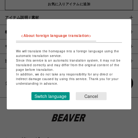
お気に入りアイテムに追加
アイテム説明 / 素材
概要
<About foreign language translation>
サイズ
We will translate the homepage into a foreign language using the
automatic translation service.
Since this service is an automatic translation system, it may not be
注意事項
translated correctly and may differ from the original content of the
page before translation.
In addition, we do not take any responsibility for any direct or
indirect damage caused by using this service. Thank you for your
シェアする
understanding in advance.
Switch language
Cancel