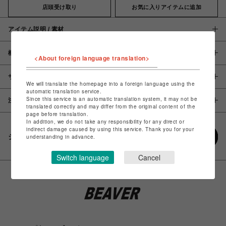
店頭受け取り
お気に入りアイテムに追加
アイテム説明 / 素材
概要
<About foreign language translation>
サイズ
We will translate the homepage into a foreign language using the
automatic translation service.
Since this service is an automatic translation system, it may not be
注意事項
translated correctly and may differ from the original content of the
page before translation.
In addition, we do not take any responsibility for any direct or
indirect damage caused by using this service. Thank you for your
シェアする
understanding in advance.
Switch language
Cancel