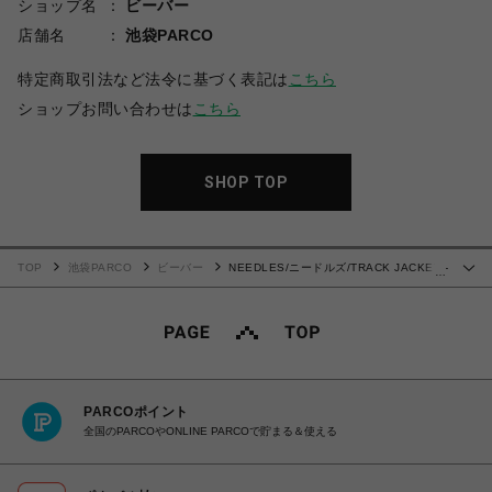
ショップ名
ビーバー
店舗名
池袋PARCO
特定商取引法など法令に基づく表記は
こちら
ショップお問い合わせは
こちら
SHOP TOP
TOP
池袋PARCO
ビーバー
NEEDLES/ニードルズ/TRACK JACKET -
…
POLY SMOOTH-24AW-
PARCOポイント
全国のPARCOやONLINE PARCOで貯まる＆使える