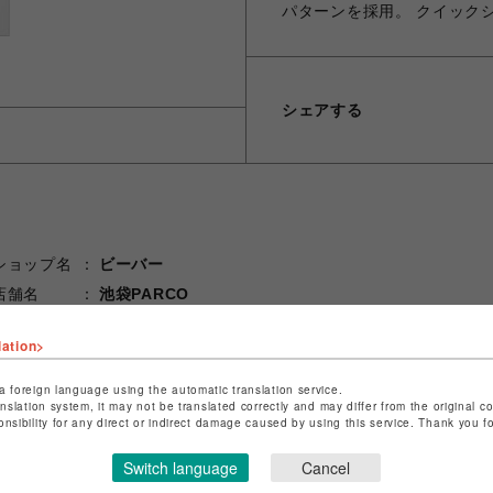
パターンを採用。 クイック
シェアする
ショップ名
ビーバー
店舗名
池袋PARCO
特定商取引法など法令に基づく表記は
こちら
lation>
ショップお問い合わせは
こちら
a foreign language using the automatic translation service.
anslation system, it may not be translated correctly and may differ from the original c
onsibility for any direct or indirect damage caused by using this service. Thank you 
Switch language
Cancel