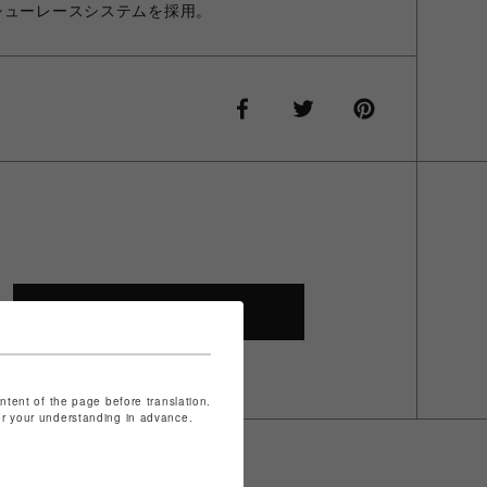
シューレースシステムを採用。
SHOP TOP
ontent of the page before translation.
for your understanding in advance.