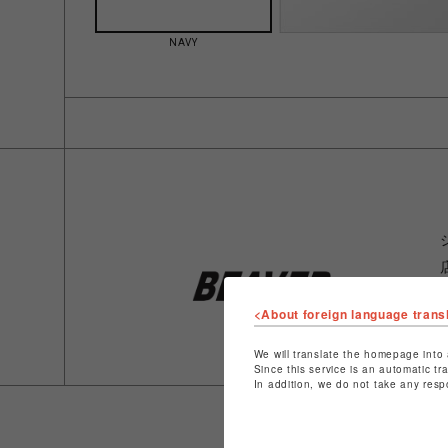
NAVY
<About foreign language trans
We will translate the homepage into 
Since this service is an automatic tr
In addition, we do not take any resp