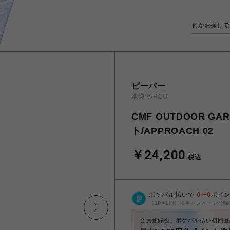
ビーバー
池袋PARCO
CMF OUTDOOR 
ト/APPROACH 02
￥24,200
税込
ポケパル払いで
0
〜
0
ポイ
（1P=1円）※キャンペーン分除
会員登録後、ポケパル払い初回登