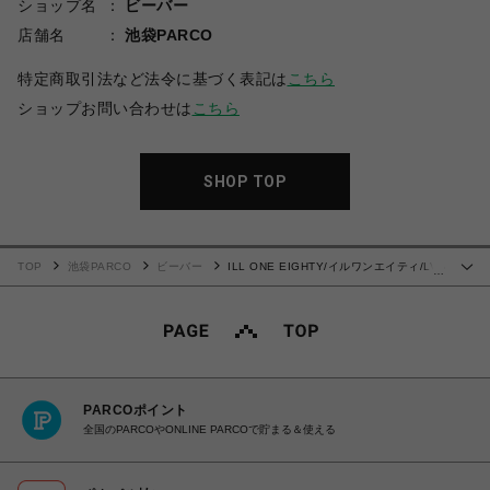
ショップ名
ビーバー
店舗名
池袋PARCO
特定商取引法など法令に基づく表記は
こちら
ショップお問い合わせは
こちら
SHOP TOP
TOP
池袋PARCO
ビーバー
ILL ONE EIGHTY/イルワンエイティ/LVB
…
SWEATSHIRT
PARCOポイント
全国のPARCOやONLINE PARCOで貯まる＆使える