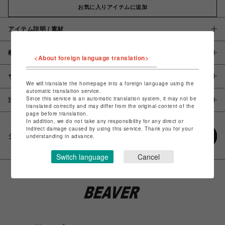
お気に入りアイテムに追加
アイテム説明 / 素材
概要
<About foreign language translation>
サイズ
We will translate the homepage into a foreign language using the
automatic translation service.
Since this service is an automatic translation system, it may not be
注意事項
translated correctly and may differ from the original content of the
page before translation.
In addition, we do not take any responsibility for any direct or
indirect damage caused by using this service. Thank you for your
シェアする
understanding in advance.
Switch language
Cancel