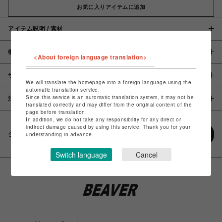
お気に入りアイテムに追加
アイテム説明 / 素材
概要
<About foreign language translation>
サイズ
We will translate the homepage into a foreign language using the
automatic translation service.
Since this service is an automatic translation system, it may not be
注意事項
translated correctly and may differ from the original content of the
page before translation.
In addition, we do not take any responsibility for any direct or
indirect damage caused by using this service. Thank you for your
シェアする
understanding in advance.
Switch language
Cancel