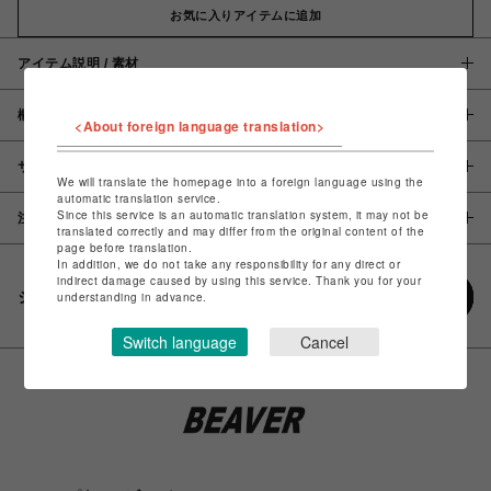
お気に入りアイテムに追加
アイテム説明 / 素材
概要
<About foreign language translation>
サイズ
We will translate the homepage into a foreign language using the
automatic translation service.
Since this service is an automatic translation system, it may not be
注意事項
translated correctly and may differ from the original content of the
page before translation.
In addition, we do not take any responsibility for any direct or
indirect damage caused by using this service. Thank you for your
シェアする
understanding in advance.
Switch language
Cancel