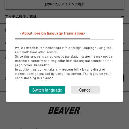
お気に入りアイテムに追加
アイテム説明 / 素材
概要
<About foreign language translation>
サイズ
We will translate the homepage into a foreign language using the
automatic translation service.
Since this service is an automatic translation system, it may not be
注意事項
translated correctly and may differ from the original content of the
page before translation.
In addition, we do not take any responsibility for any direct or
indirect damage caused by using this service. Thank you for your
シェアする
understanding in advance.
Switch language
Cancel