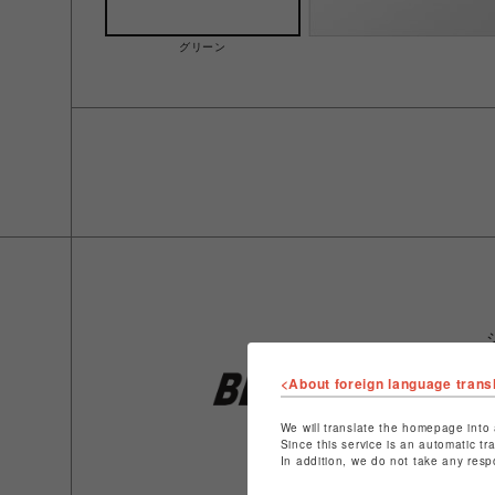
グリーン
<About foreign language trans
We will translate the homepage into 
Since this service is an automatic tr
In addition, we do not take any resp