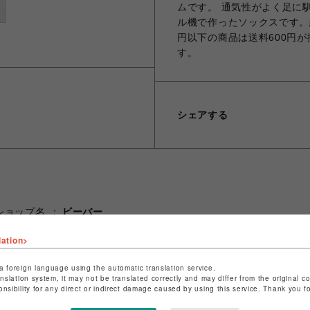
ムです。 通気性がよく足に
ル機で作ったソックスです。
円以下の商品は送料600円が
す。
シェアする
ショップ名
ビーバー
店舗名
池袋PARCO
lation>
特定商取引法など法令に基づく表記は
こちら
a foreign language using the automatic translation service.
ショップお問い合わせは
こちら
anslation system, it may not be translated correctly and may differ from the original c
onsibility for any direct or indirect damage caused by using this service. Thank you 