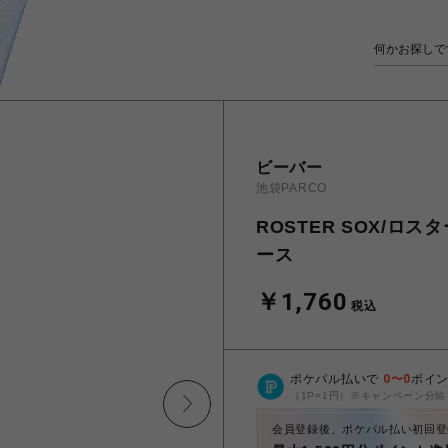
ビーバー
池袋PARCO
ROSTER SOX/ロス
ース
￥1,760
税込
ポケパル払いで
0
〜
0
ポイ
（1P=1円）※キャンペーン分除
会員登録後、ポケパル払い初回登