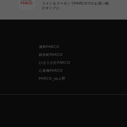
コイン＆クーポンでPARCOでのお買い物
がオトクに
浦和PARCO
錦糸町PARCO
ひばりが丘PARCO
心斎橋PARCO
PARCO_ya上野