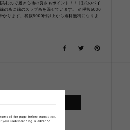
馴染むので履き心地の良さもポイント！！ 旧式のパイ
綿の糸に綿のスラブ糸を混ぜています。 ※税抜5000
掛かります。税抜5000円以上から送料無料になりま
SHOP TOP
ontent of the page before translation.
for your understanding in advance.