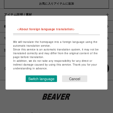
お気に入りアイテムに追加
アイテム説明 / 素材
概要
<About foreign language translation>
サイズ
We will translate the homepage into a foreign language using the
automatic translation service.
Since this service is an automatic translation system, it may not be
注意事項
translated correctly and may differ from the original content of the
page before translation.
In addition, we do not take any responsibility for any direct or
indirect damage caused by using this service. Thank you for your
シェアする
understanding in advance.
Switch language
Cancel