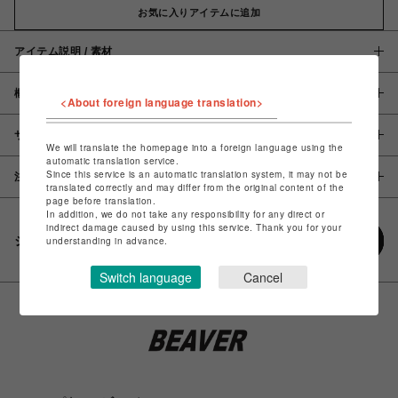
お気に入りアイテムに追加
アイテム説明 / 素材
概要
<About foreign language translation>
サイズ
We will translate the homepage into a foreign language using the
automatic translation service.
Since this service is an automatic translation system, it may not be
注意事項
translated correctly and may differ from the original content of the
page before translation.
In addition, we do not take any responsibility for any direct or
indirect damage caused by using this service. Thank you for your
シェアする
understanding in advance.
Switch language
Cancel