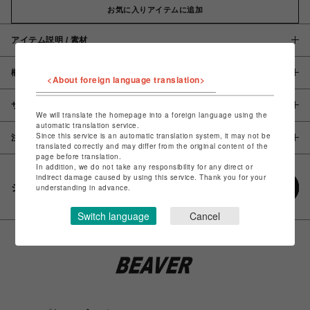
お気に入りアイテムに追加
アイテム説明 / 素材
概要
<About foreign language translation>
サイズ
We will translate the homepage into a foreign language using the
automatic translation service.
Since this service is an automatic translation system, it may not be
注意事項
translated correctly and may differ from the original content of the
page before translation.
In addition, we do not take any responsibility for any direct or
indirect damage caused by using this service. Thank you for your
シェアする
understanding in advance.
Switch language
Cancel