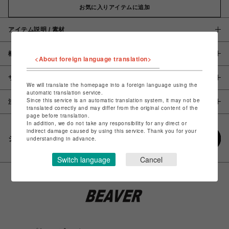
お気に入りアイテムに追加
アイテム説明 / 素材
概要
<About foreign language translation>
サイズ
We will translate the homepage into a foreign language using the
automatic translation service.
Since this service is an automatic translation system, it may not be
注意事項
translated correctly and may differ from the original content of the
page before translation.
In addition, we do not take any responsibility for any direct or
indirect damage caused by using this service. Thank you for your
シェアする
understanding in advance.
Switch language
Cancel