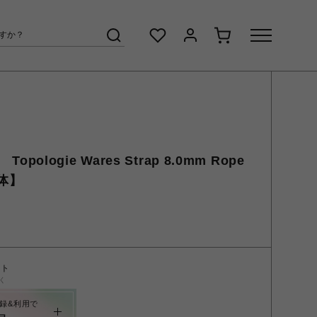
opologie Wares Strap 8.0mm Rope
単体】
ント
く
録&利用で