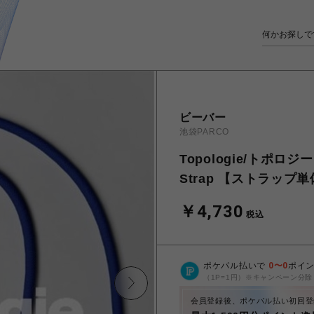
ビーバー
池袋PARCO
Topologie/トポロジー T
Strap 【ストラップ
￥4,730
税込
ポケパル払いで
0
〜
0
ポイ
（1P=1円）※キャンペーン分除
会員登録後、ポケパル払い初回登