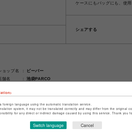
ケースにもバッグにも、使用
シェアする
ショップ名
ビーバー
店舗名
池袋PARCO
特定商取引法など法令に基づく表記は
こちら
lation>
ショップお問い合わせは
こちら
a foreign language using the automatic translation service.
anslation system, it may not be translated correctly and may differ from the original c
onsibility for any direct or indirect damage caused by using this service. Thank you 
Switch language
Cancel