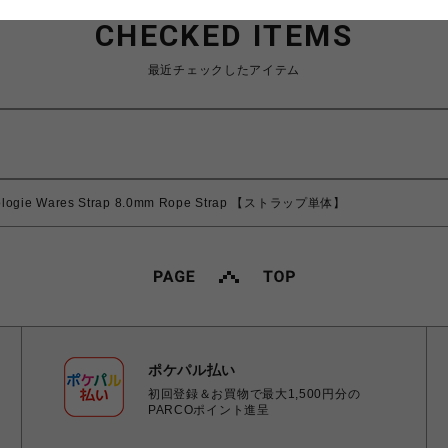
CHECKED ITEMS
最近チェックしたアイテム
logie Wares Strap 8.0mm Rope Strap 【ストラップ単体】
ポケパル払い
初回登録＆お買物で最大1,500円分の
PARCOポイント進呈