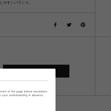
しやすいバランス。
SHOP TOP
ontent of the page before translation.
for your understanding in advance.