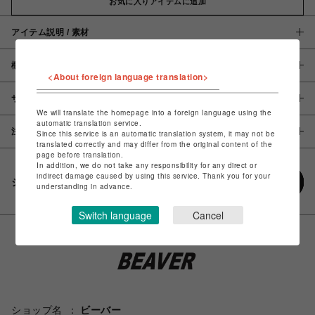
お気に入りアイテムに追加
アイテム説明 / 素材
概要
<About foreign language translation>
サイズ
We will translate the homepage into a foreign language using the
automatic translation service.
注意事項
Since this service is an automatic translation system, it may not be
translated correctly and may differ from the original content of the
page before translation.
In addition, we do not take any responsibility for any direct or
indirect damage caused by using this service. Thank you for your
シェアする
understanding in advance.
Switch language
Cancel
ショップ名
ビーバー