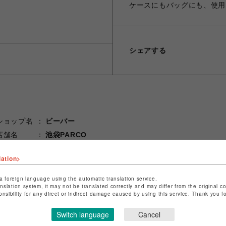
ケースにもバッグにも、使用
シェアする
ショップ名
ビーバー
店舗名
池袋PARCO
特定商取引法など法令に基づく表記は
こちら
lation>
ショップお問い合わせは
こちら
a foreign language using the automatic translation service.
anslation system, it may not be translated correctly and may differ from the original c
onsibility for any direct or indirect damage caused by using this service. Thank you 
Switch language
Cancel