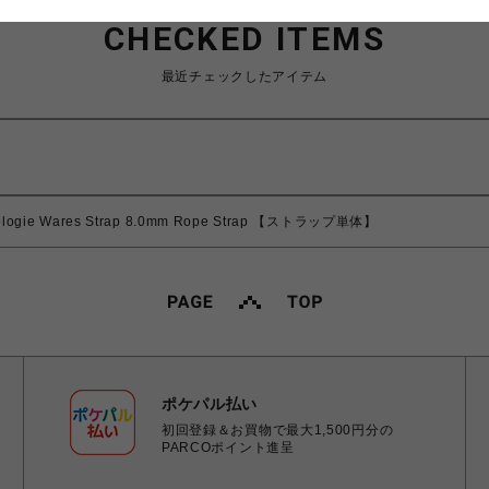
CHECKED ITEMS
最近チェックしたアイテム
logie Wares Strap 8.0mm Rope Strap 【ストラップ単体】
ポケパル払い
初回登録＆お買物で最大1,500円分の
PARCOポイント進呈