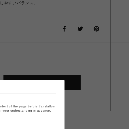
しやすいバランス。
SHOP TOP
ontent of the page before translation.
for your understanding in advance.