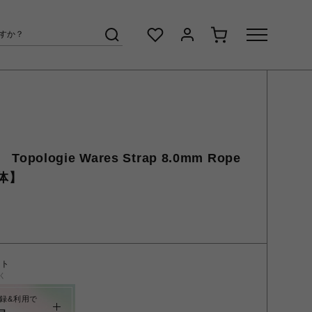
opologie Wares Strap 8.0mm Rope
単体】
ント
く
録&利用で