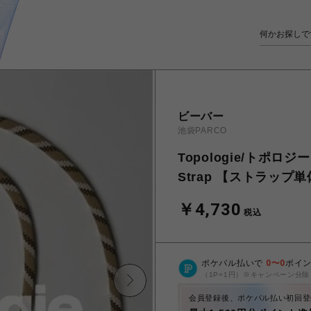
ビーバー
池袋PARCO
Topologie/トポロジー T
Strap 【ストラップ
￥4,730
税込
ポケパル払いで
0
〜
0
ポイ
（1P=1円）※キャンペーン分除
会員登録後、ポケパル払い初回登