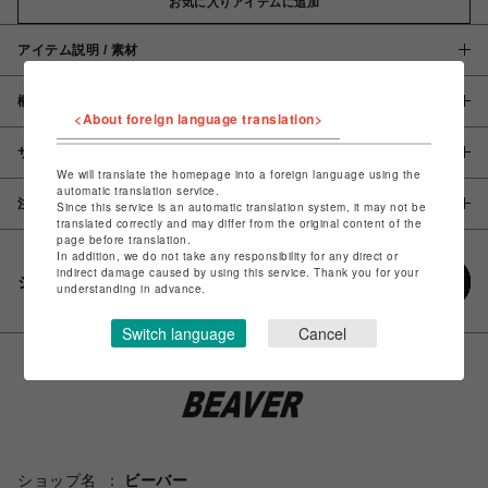
お気に入りアイテムに追加
アイテム説明 / 素材
概要
<About foreign language translation>
サイズ
We will translate the homepage into a foreign language using the
automatic translation service.
注意事項
Since this service is an automatic translation system, it may not be
translated correctly and may differ from the original content of the
page before translation.
In addition, we do not take any responsibility for any direct or
indirect damage caused by using this service. Thank you for your
シェアする
understanding in advance.
Switch language
Cancel
ショップ名
ビーバー