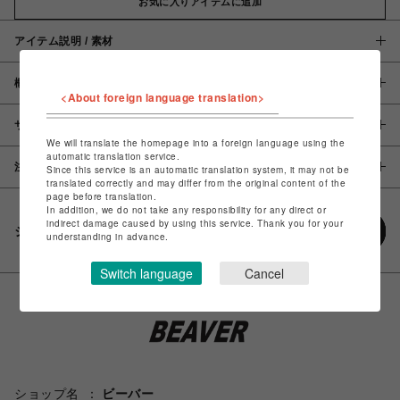
お気に入りアイテムに追加
アイテム説明 / 素材
概要
<About foreign language translation>
サイズ
We will translate the homepage into a foreign language using the
automatic translation service.
注意事項
Since this service is an automatic translation system, it may not be
translated correctly and may differ from the original content of the
page before translation.
In addition, we do not take any responsibility for any direct or
indirect damage caused by using this service. Thank you for your
シェアする
understanding in advance.
Switch language
Cancel
ショップ名
ビーバー