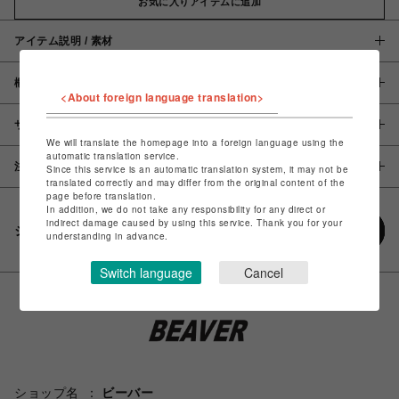
お気に入りアイテムに追加
アイテム説明 / 素材
概要
<About foreign language translation>
サイズ
We will translate the homepage into a foreign language using the
automatic translation service.
注意事項
Since this service is an automatic translation system, it may not be
translated correctly and may differ from the original content of the
page before translation.
In addition, we do not take any responsibility for any direct or
indirect damage caused by using this service. Thank you for your
シェアする
understanding in advance.
Switch language
Cancel
ショップ名
ビーバー