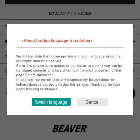
お気に入りアイテムに追加
アイテム説明 / 素材
<About foreign language translation>
概要
サイズ
We will translate the homepage into a foreign language using the
automatic translation service.
Since this service is an automatic translation system, it may not be
translated correctly and may differ from the original content of the
注意事項
page before translation.
In addition, we do not take any responsibility for any direct or
indirect damage caused by using this service. Thank you for your
understanding in advance.
シェアする
Switch language
Cancel