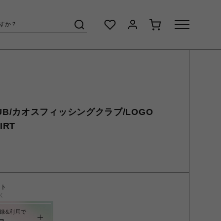
 CLUB/カオスフィッシングクラブ/LOGO
IRT
ント
く
録&利用で