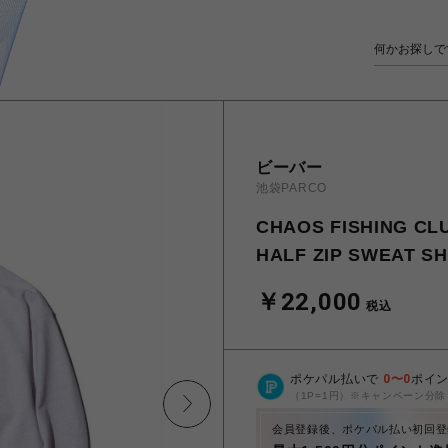
ビーバー
池袋PARCO
CHAOS FISHING
HALF ZIP SWEAT SH
￥22,000
税込
ポケパル払いで
0
〜
0
ポイ
（1P=1円）※キャンペーン分除
会員登録後、ポケパル払い初回登