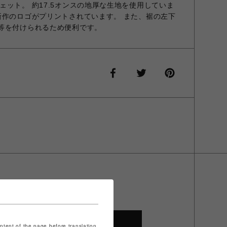
ェット。 約17.5オンスの地厚な生地を使用していま
新作のロゴがプリントされています。 また、裾の左下
等を付けられるため便利です。
SHOP TOP
ontent of the page before translation.