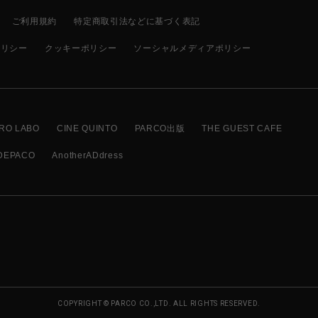
ご利用規約
特定商取引法などに基づく表記
ポリシー
クッキーポリシー
ソーシャルメディアポリシー
RO LABO
CINE QUINTO
PARCO出版
THE GUEST CAFE
DEPACO
AnotherADdress
COPYRIGHT © PARCO CO.,LTD. ALL RIGHTS RESERVED.