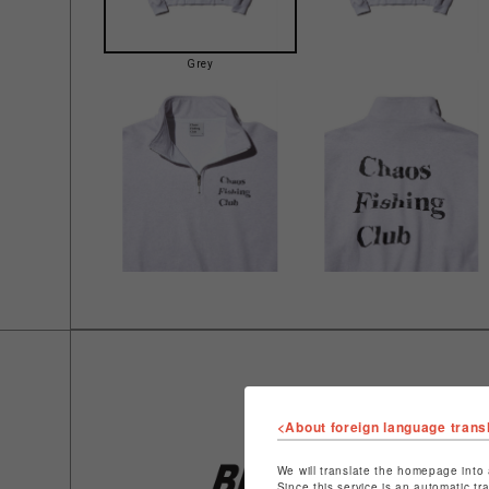
Grey
<About foreign language trans
We will translate the homepage into 
Since this service is an automatic tr