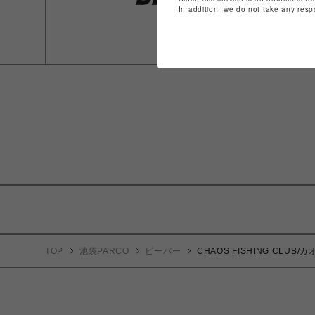
In addition, we do not take any resp
TOP
池袋PARCO
ビーバー
CHAOS FISHING CLUB/