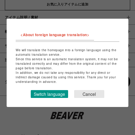
お気に入りアイテムに追加
アイテム説明 / 素材
概要
<About foreign language translation>
サイズ
We will translate the homepage into a foreign language using the
automatic translation service.
Since this service is an automatic translation system, it may not be
注意事項
translated correctly and may differ from the original content of the
page before translation.
In addition, we do not take any responsibility for any direct or
indirect damage caused by using this service. Thank you for your
シェアする
understanding in advance.
Switch language
Cancel