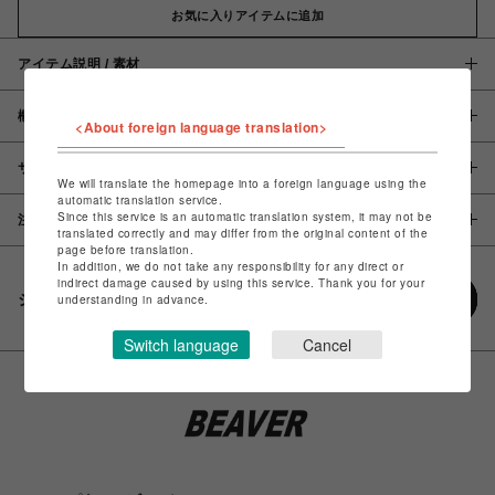
お気に入りアイテムに追加
アイテム説明 / 素材
概要
<About foreign language translation>
サイズ
We will translate the homepage into a foreign language using the
automatic translation service.
Since this service is an automatic translation system, it may not be
注意事項
translated correctly and may differ from the original content of the
page before translation.
In addition, we do not take any responsibility for any direct or
indirect damage caused by using this service. Thank you for your
シェアする
understanding in advance.
Switch language
Cancel