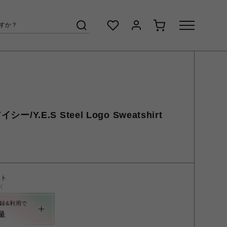
ー/Y.E.S Steel Logo Sweatshirt
ント
く
録&利用で
呈