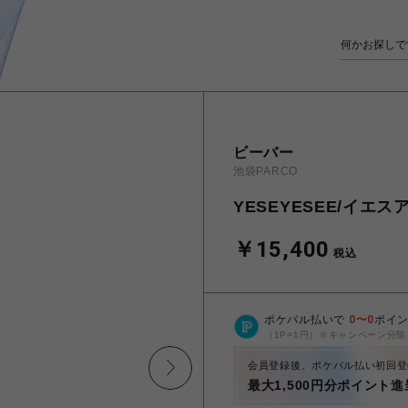
ビーバー
池袋PARCO
YESEYESEE/イエスアイシ
￥15,400
税込
ポケパル払いで
0
〜
0
ポイ
（1P=1円）※キャンペーン分除
会員登録後、ポケパル払い初回登
最大1,500円分ポイント進