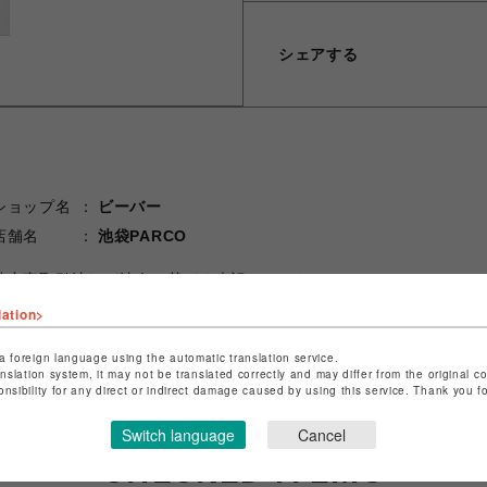
シェアする
ショップ名
ビーバー
店舗名
池袋PARCO
特定商取引法など法令に基づく表記は
こちら
ショップお問い合わせは
こちら
lation>
a foreign language using the automatic translation service.
anslation system, it may not be translated correctly and may differ from the original c
onsibility for any direct or indirect damage caused by using this service. Thank you 
Switch language
Cancel
CHECKED ITEMS