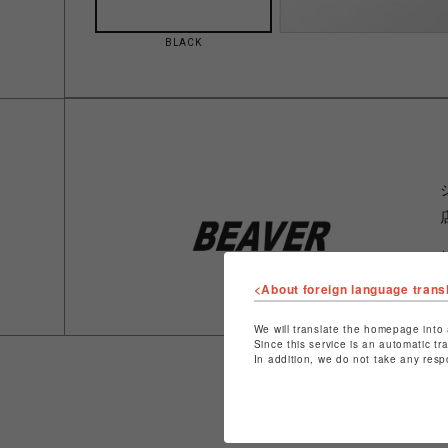
BLACK
<About foreign language trans
We will translate the homepage into 
Since this service is an automatic tr
In addition, we do not take any resp