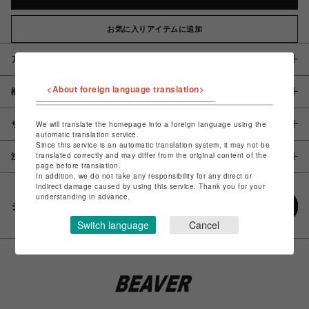
お気に入りアイテムに追加
アイテム説明 / 素材
<About foreign language translation>
概要
サイズ
We will translate the homepage into a foreign language using the
automatic translation service.
Since this service is an automatic translation system, it may not be
translated correctly and may differ from the original content of the
注意事項
page before translation.
In addition, we do not take any responsibility for any direct or
indirect damage caused by using this service. Thank you for your
understanding in advance.
シェアする
Switch language
Cancel