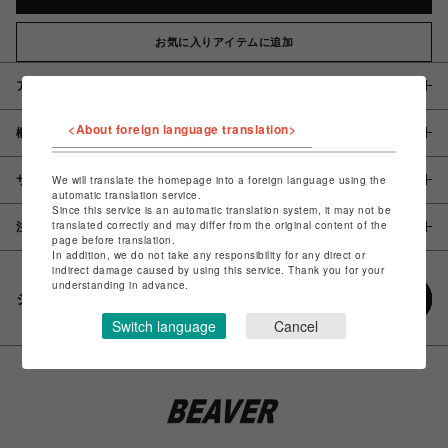
お気に入りアイテムに追加
アイテム説明 / 素材
<About foreign language translation>
概要
サイズ
We will translate the homepage into a foreign language using the
automatic translation service.
Since this service is an automatic translation system, it may not be
translated correctly and may differ from the original content of the
注意事項
page before translation.
In addition, we do not take any responsibility for any direct or
indirect damage caused by using this service. Thank you for your
understanding in advance.
シェアする
Switch language
Cancel