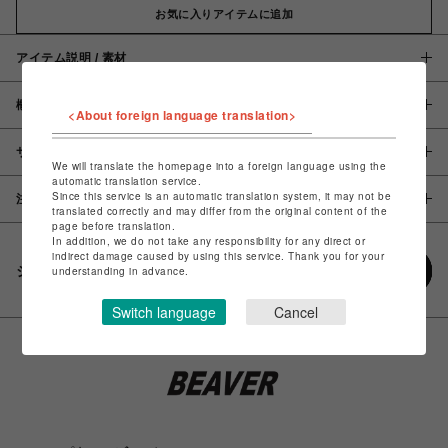
お気に入りアイテムに追加
アイテム説明 / 素材
概要
<About foreign language translation>
サイズ
We will translate the homepage into a foreign language using the
automatic translation service.
Since this service is an automatic translation system, it may not be
注意事項
translated correctly and may differ from the original content of the
page before translation.
In addition, we do not take any responsibility for any direct or
indirect damage caused by using this service. Thank you for your
シェアする
understanding in advance.
Switch language
Cancel