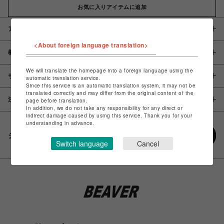
お気に入りアイテムに追加
アイテム説明 / 素材
<About foreign language translation>
概要
We will translate the homepage into a foreign language using the
サイズ
automatic translation service.
Since this service is an automatic translation system, it may not be
translated correctly and may differ from the original content of the
注意事項
page before translation.
In addition, we do not take any responsibility for any direct or
indirect damage caused by using this service. Thank you for your
understanding in advance.
シェアする
Switch language
Cancel