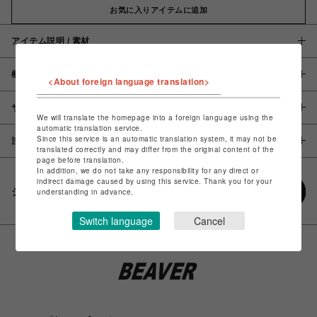
お気に入りアイテムに追加
アイテム説明 / 素材
概要
<About foreign language translation>
サイズ
We will translate the homepage into a foreign language using the
automatic translation service.
Since this service is an automatic translation system, it may not be
注意事項
translated correctly and may differ from the original content of the
page before translation.
In addition, we do not take any responsibility for any direct or
indirect damage caused by using this service. Thank you for your
シェアする
understanding in advance.
Switch language
Cancel