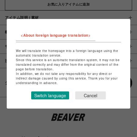
お気に入りアイテムに追加
アイテム説明 / 素材
概要
<About foreign language translation>
サイズ
We will translate the homepage into a foreign language using the
automatic translation service.
Since this service is an automatic translation system, it may not be
注意事項
translated correctly and may differ from the original content of the
page before translation.
In addition, we do not take any responsibility for any direct or
indirect damage caused by using this service. Thank you for your
シェアする
understanding in advance.
Switch language
Cancel