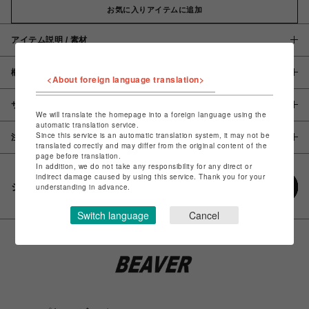
お気に入りアイテムに追加
アイテム説明 / 素材
概要
<About foreign language translation>
サイズ
We will translate the homepage into a foreign language using the
automatic translation service.
Since this service is an automatic translation system, it may not be
注意事項
translated correctly and may differ from the original content of the
page before translation.
In addition, we do not take any responsibility for any direct or
indirect damage caused by using this service. Thank you for your
シェアする
understanding in advance.
Switch language
Cancel