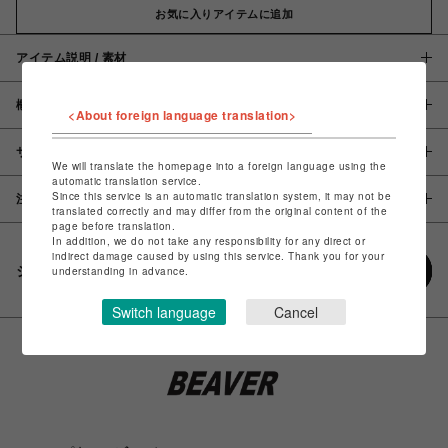
お気に入りアイテムに追加
アイテム説明 / 素材
概要
<About foreign language translation>
サイズ
We will translate the homepage into a foreign language using the
automatic translation service.
Since this service is an automatic translation system, it may not be
注意事項
translated correctly and may differ from the original content of the
page before translation.
In addition, we do not take any responsibility for any direct or
indirect damage caused by using this service. Thank you for your
シェアする
understanding in advance.
Switch language
Cancel