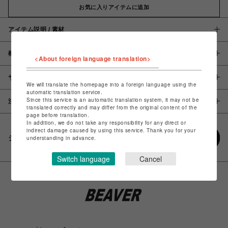
お気に入りアイテムに追加
アイテム説明 / 素材
概要
<About foreign language translation>
サイズ
We will translate the homepage into a foreign language using the
automatic translation service.
Since this service is an automatic translation system, it may not be
注意事項
translated correctly and may differ from the original content of the
page before translation.
In addition, we do not take any responsibility for any direct or
indirect damage caused by using this service. Thank you for your
シェアする
understanding in advance.
Switch language
Cancel